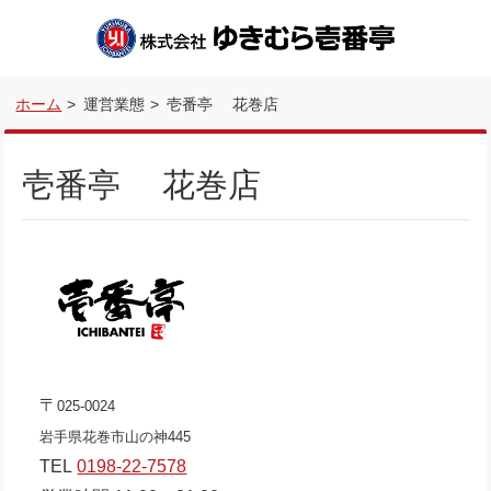
ホーム
運営業態
壱番亭 花巻店
壱番亭 花巻店
〒
025-0024
岩手県花巻市山の神445
TEL
0198-22-7578